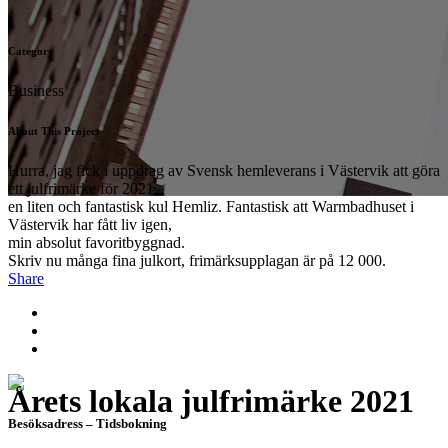
Category
Business
About This Project
Hurra, jag fick i uppdrag av Svensk hemleverans i Västervik att göra
ett julfrimärke för 2021,
en liten och fantastisk kul Hemliz. Fantastisk att Warmbadhuset i
Västervik har fått liv igen,
min absolut favoritbyggnad.
Skriv nu många fina julkort, frimärksupplagan är på 12 000.
Share
Årets lokala julfrimärke 2021
Besöksadress – Tidsbokning