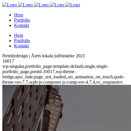
Hem
Portfolio
Kontakt
Hem
Portfolio
Kontakt
Hemlizdesign | Årets lokala julfrimärke 2021
16017
wp-singular,portfolio_page-template-default,single,single-
portfolio_page,postid-16017,wp-theme-
bridge,ajax_fade,page_not_loaded,,no_animation_on_touch,qode-
theme-ver-7.7,wpb-js-composer js-comp-ver-4.7.4,vc_responsive