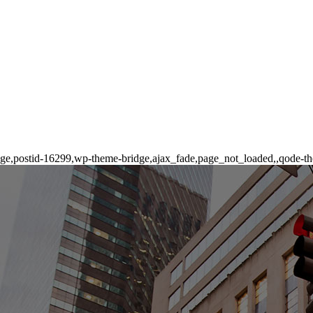
o_page,postid-16299,wp-theme-bridge,ajax_fade,page_not_loaded,,qode-