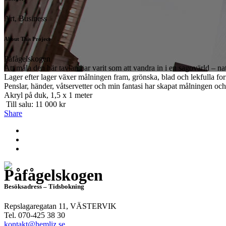
Art, Business
About This Project
Påfågelskogen
Att måla den här tavlan har varit som att vandra in i en sagovärld – na
Lager efter lager växer målningen fram, grönska, blad och lekfulla fo
Penslar, händer, våtservetter och min fantasi har skapat målningen och hj
Akryl på duk, 1,5 x 1 meter
Till salu: 11 000 kr
Share
Påfågelskogen
Besöksadress – Tidsbokning
Repslagaregatan 11, VÄSTERVIK
Tel. 070-425 38 30
kontakt@hemliz.se