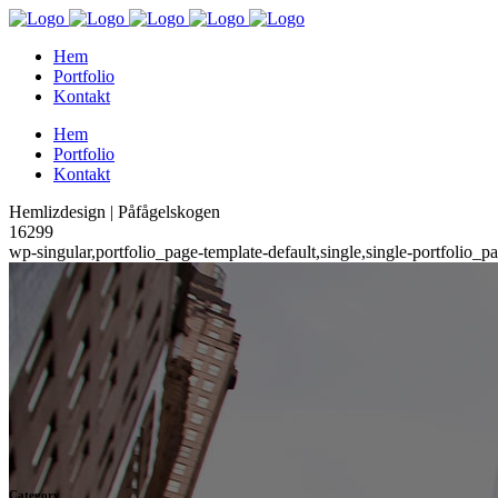
Hem
Portfolio
Kontakt
Hem
Portfolio
Kontakt
Hemlizdesign | Påfågelskogen
16299
wp-singular,portfolio_page-template-default,single,single-portfoli
Category