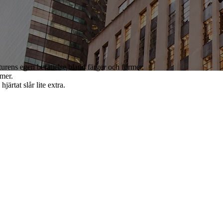
turens egen berättelse bland färger och former.
rmer.
ärtat slår lite extra.