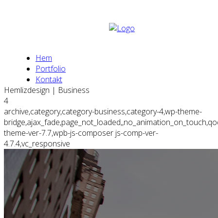
Hem
Portfolio
Kontakt
Hemlizdesign | Business
4
archive,category,category-business,category-4,wp-theme-
bridge,ajax_fade,page_not_loaded,,no_animation_on_touch,qo
theme-ver-7.7,wpb-js-composer js-comp-ver-
4.7.4,vc_responsive