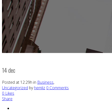
Business
14 dec
Posted at 12:29h
in
Business
,
Uncategorized
by
hemliz
0 Comments
0
Likes
Share